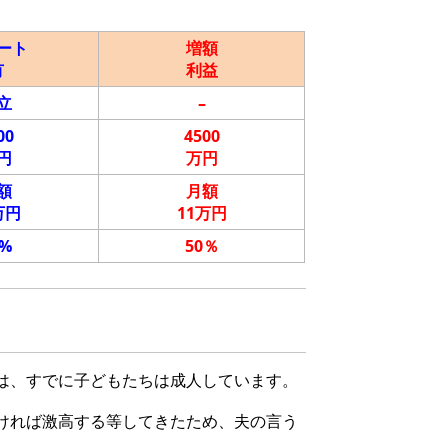
ート
増額
有
利益
立
–
00
4500
円
万円
額
月額
万円
11万円
0%
50％
は、すでに子どもたちは成人しています。
ければ激高する等してきたため、夫の言う