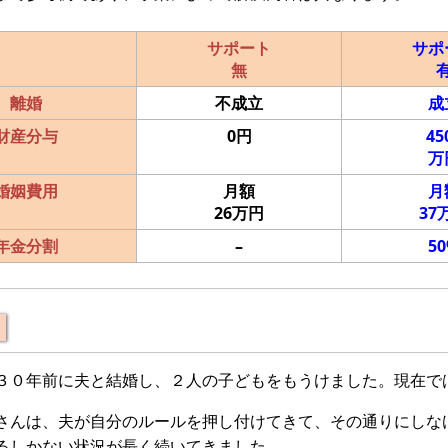
サポート
サポ
無
離婚
不成立
成
財産分与
0円
45
万
婚姻費用
月額
月
26万円
37
年金分割
–
5
３０年前に夫と結婚し、２人の子どもをもうけました。現在で
さんは、夫が自分のルールを押し付けてきて、その通りにしな
るしかない状況が長く続いてきました。